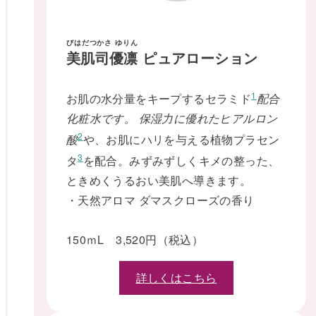
びはだつかさ ゆりん
美肌司優凛
ピュアローション
1
お肌の水分量をキープするセラミド
配合
化粧水です。 保湿力に優れたヒアルロン
2
酸
や、お肌にハリを与える植物プラセン
3
タ
を配合。みずみずしくキメの整った、
ときめくうるおい美肌へ導きます。
・天然アロマ ダマスクローズの香り
150ｍL 3,520円（税込）
詳しくはこちら